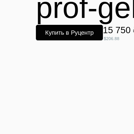
prof-ge
15 750 
Купить в Руцентр
$206.88