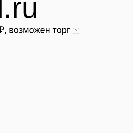
l.ru
₽
, возможен торг
?